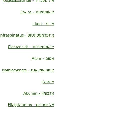
אוליגוסכריד - Oligosaccharide
איאוקסינים - Eoxins
אידוז - Idose
אינפראספינטוס –Infraspinatus
איקוסנואידים - Eicosanoids
אטום - Atom
איזותיאוציאנט - Isothiocyanate
אינסולין
אלבומין - Abumin
אלגיטנינים - Ellagitannins