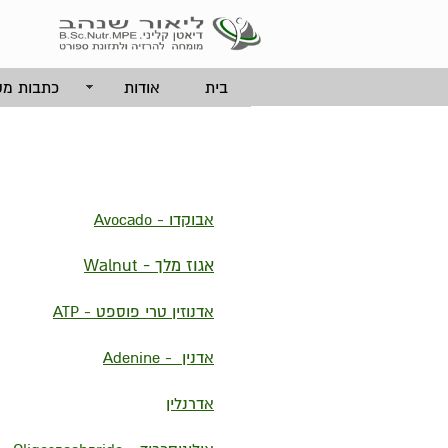
בית
אודות
כתבות מק
אבוקדו - Avocado
אגוז מלך - Walnut
אדנוזין טרי פוספט - ATP
אדנין - Adenine
אדרנלין