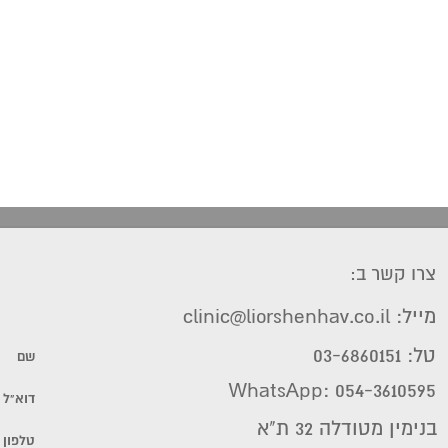
צרו קשר ב:
מייל: clinic@liorshenhav.co.il
טל: 03-6860151
WhatsApp: 054-3610595
בנימין מטודלה 32 ת"א