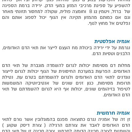
להשפיע על ספיגת מרכיבי המזון במעי הדק. ירידה ברמת הספיגה
של ברזל, ויטמין B 12 וחומצה פולית, שקולה למחסור תזונתי מאחר
וגם אם כמותם מהמזון תקינה אין הגוף יכול לספוג אותם והם
נפלטים אל מחוץ לגוף.
אנמיה אפלסטית
נגרמת על ידי ירידה ביכולת מח העצם לייצר את תאי הדם האדומים,
הלבנים וטסיות הדם.
מחלות דם מסוימות יכולות לגרום להשמדה מוגברת של תאי הדם
האדומים. הפרעות במערכת החיסונית של הגוף יכולות לגרום לייצור
נוגדנים לתאי הדם האדומים ולגרום להשמדתם בטרם עת. נטילת
תרופות מסוימות, כגון זנים שונים של אנטיביוטיקה המשמשות
לטיפול בזיהומים שונים, יכולות אף היא לגרום להשמדתם של תאי
הדם האדומים.
אנמיה חרמשית
זן זה של אמניה נגרם כתוצאה מפגם בהמוגלובין אשר גורם לתאי
הדם האדומים לאבד את צורתם הרגילה ( צורת דיסק שקוע )
והשתנות לצורה חריגה הדומה לחרמש. צורה חריגה זו של תאי הדם