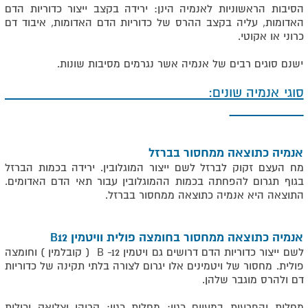
הסיבות הראשוניות לאנמיה הינן: ירידה בקצב ייצור כדוריות הדם
האדומות, עליה בקצב ההרס של כדוריות הדם האדומות, איבוד דם
כרוני או אקוטי.
ישנם סוגים רבים של אנמיה אשר נגרמים מסיבות שונות.
סוגי אנמיה שונים:
אנמיה כתוצאה ממחסור בברזל
מח העצם זקוק לברזל לשם ייצור המוגלובין. ירידה בכמות הברזל
בגוף תגרום להפחתה בכמות ההמוגלובין עבור תאי הדם האדומים.
התוצאה היא אנמיה כתוצאה ממחסור בברזל.
אנמיה כתוצאה ממחסור בחומצה פולית וויטמין B12
לשם ייצור כדוריות הדם דרושים גם ויטמין B -12 ( קובלמין ) וחומצה
פולית. מחסור של ויטמינים אלו יגרום לצורה בלתי תקינה של כדוריות
דם ולהרס מוגבר שלהן.
מחלות והפרעות במעיים כגון: מחלות כגון: קרוהן וצליאק יכולות