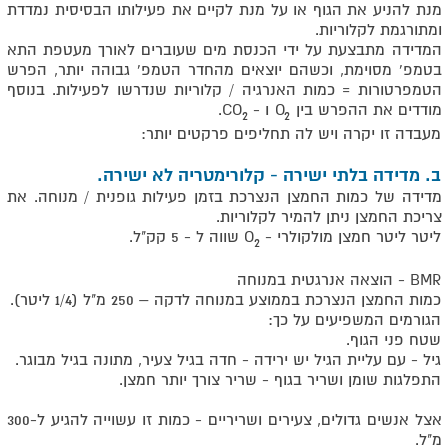
מנת להניע את הגוף או על מנת לקיים את פעילותו הבסיסית נמדדת
ומתורגמת לקלוריות.
המדידה מתבצעת על ידי הכנסת מים שעוברים לאורך מעטפת התא
בטמפ' מסוימת, וכשהם יוצאים מהחדר הטמפ' גבוהה יותר, הפרש
הטמפרטורות = כמות האנרגיה / קלוריות שנדרשו לפעילות. בנוסף
מודדים את ההפרש בין O
ו - CO
.
2
2
מעבדה זו יקרה ויש לה תחליפים פרקטים יותר:
ב. מדידה בלתי ישירה - קלורימטריה לא ישירה.
מדידה של כמות החמצן הנצרכת בזמן פעילות גופנית / מנוחה. את
צריכת החמצן ניתן להמיר לקלוריות.
ליטר ליטר חמצן מולקולרי - O
שווה ל - 5 קק"ל.
2
BMR - הוצאה אנרגטית במנוחה
כמות החמצן הנצרכת בממוצע במנוחה לדקה – 250 מ"ל (1/4 ליטר).
הגורמים המשפיעים על כך:
שטח פני הגוף.
גיל - עם עליית הגיל יש ירידה - חדה בגיל צעיר, מתונה בגיל מבוגר.
התפלגות שומן ושריר בגוף - שריר צורך יותר חמצן.
אצל אנשים גדולים, צעירים ושריריים - כמות זו עשוייה להגיע ל-300
מ"ל.