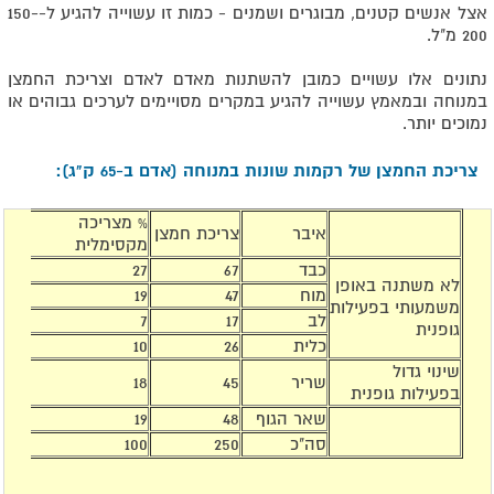
אצל אנשים קטנים, מבוגרים ושמנים - כמות זו עשוייה להגיע ל-150-
200 מ"ל.
נתונים אלו עשויים כמובן להשתנות מאדם לאדם וצריכת החמצן
במנוחה ובמאמץ עשוייה להגיע במקרים מסויימים לערכים גבוהים או
נמוכים יותר.
צריכת החמצן של רקמות שונות במנוחה (אדם ב-65 ק"ג):
% מצריכה
איבר
צריכת חמצן
מקסימלית
כבד
67
27
לא משתנה באופן
מוח
47
19
משמעותי בפעילות
לב
17
7
גופנית
כלית
26
10
שינוי גדול
שריר
45
18
בפעילות גופנית
שאר הגוף
48
19
סה"כ
250
100