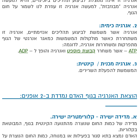
אנרגיה זו אינה מנוצלת לביצוע תהליכים ביוכימיים, והיא למעשה
אנרגיה "מבוזבזת", למעשה אנרגיה זו עוזרת לנו לשמור על חום
הגוף.
2. אנרגיה כימית:
אנרגיה אשר משמשת לביצוע תהליכים אנזימתיים, אנרגיה זו
משתחררת כאשר מולקולות המשמשות כמאגר אנרגטי של הגוף
מתפרקות ומשחררות אנרגיה, לדוגמה:
ATP
– אשר משחרר
קבוצת פוספט
ואנרגיה והופך ל –
ADP
.
3. אנרגיה מכנית / קינטית:
המשמשת להפעלת השרירים.
הוצאת האנרגיה בגוף האדם נמדדת ב-2 אופנים:
א. מדידה ישירה - קלורימטריה ישירה.
מדידה של כמות החום שנוצרה מהתנועה הקינטית בגוף, המבוטאת
בקלוריות.
האדם נמצא בתא סגור בפעילות או במנוחה, כמות החום הנוצרת על