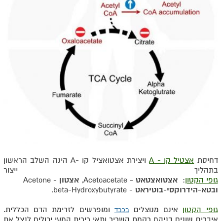
דחיסת
אצטיל קו - A
ויצירת אצטואציל קו -A הינה השלב הראשון
בתהליך ייצור
גופי הקטון
:
אצטואצטאט
- Acetoacetate,
אצטון
- Acetone
ובטא-הידרוקסי-בוטיראט
- beta-Hydroxybutyrate.
גופי הקטון
אינם מנוצלים
ומופרשים לזרימת הדם הכללית.
בכבד
איברים שונים בניהם רקמת השריר ותאי רירית המעי יכולים לנצל את