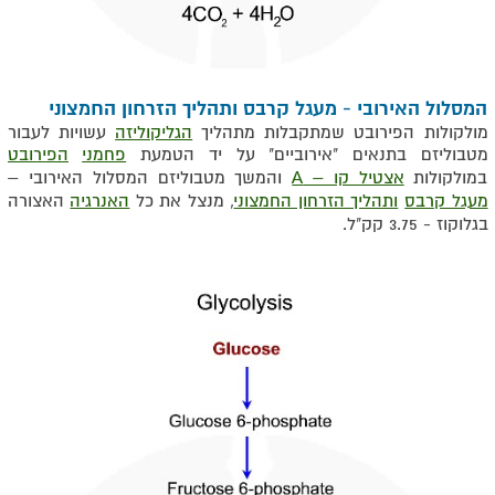
המסלול האירובי - מעגל קרבס ותהליך הזרחון החמצוני
מולקולות הפירובט שמתקבלות מתהליך
הגליקוליזה
עשויות לעבור
מטבוליזם בתנאים "אירוביים" על יד הטמעת
פחמני
הפירובט
במולקולות
אצטיל קו –
A
והמשך מטבוליזם
המסלול האירובי –
מעגל קרבס
ותהליך הזרחון החמצוני
, מנצל את כל
האנרגיה
האצורה
בגלוקוז - 3.75 קק"ל.