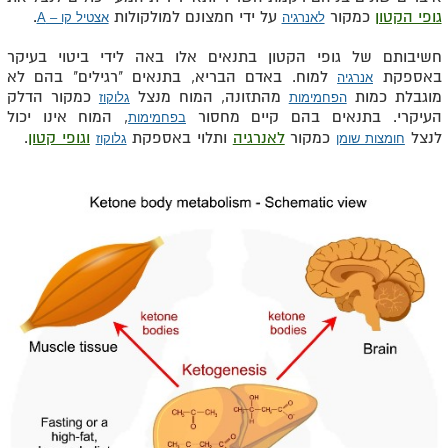
גופי הקטון
כמקור
על ידי חמצונם למולקולות
.
לאנרגיה
אצטיל קו – A
חשיבותם של גופי הקטון בתנאים אלו באה לידי ביטוי בעיקר
באספקת
למוח. באדם הבריא, בתנאים "רגילים" בהם לא
אנרגיה
מוגבלת כמות
מהתזונה, המוח מנצל
כמקור הדלק
הפחמימות
גלוקוז
העיקרי. בתנאים בהם קיים מחסור
, המוח אינו יכול
בפחמימות
לנצל
כמקור
לאנרגיה
ותלוי באספקת
וגופי קטון
.
חומצות שומן
גלוקוז