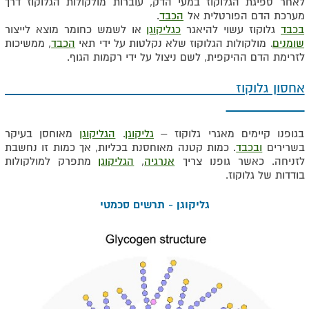
לאחר ספיגת הגלוקוז במעי הדק, עוברות מולקולות הגלוקוז דרך
מערכת הדם הפורטלית אל
הכבד
.
בכבד
גלוקוז עשוי להיאגר
כגליקוגן
או לשמש כחומר מוצא לייצור
שומנים
. מולקולות הגלוקוז שלא נקלטות על ידי תאי
הכבד
, ממשיכות
לזרימת הדם ההיקפית, לשם ניצול על ידי רקמות הגוף.
אחסון גלוקוז
בגופנו קיימים מאגרי גלוקוז –
גליקוגן
.
הגליקוגן
מאוחסן בעיקר
בשרירים
ובכבד
. כמות קטנה מאוחסנת בכליות, אך כמות זו נחשבת
לזניחה. כאשר גופנו צריך
אנרגיה
,
הגליקוגן
מתפרק למולקולות
בודדות של גלוקוז.
גליקוגן - תרשים סכמטי