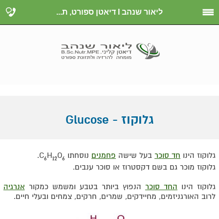
ליאור שנהב I דיאטן ספורט, ת...
גלוקוז - Glucose
גלוקוז הינו
חד סוכר
בעל שישה
פחמנים
נוסחתו C
O
H
.
6
12
6
גלוקוז מוכר גם בשם דקסטרוז או סוכר ענבים.
גלוקוז הינו
החד סוכר
הנפוץ ביותר בטבע ומשמש כמקור
אנרגיה
לרוב האורגניזמים, מחיידקים, שמרים, חרקים, צמחים ובעלי חיים.