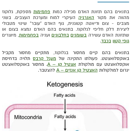
בתנאים בהם תזונת האדם מכילה כמות
פחמימות
מספקת, גלוקוז
מהווה את מקור
האנרגיה
העיקרי למוח ומערכת העצבים. בשני
מצבים - צום ודיאטה קטוגנית, גוף האדם "עובר" שינוי מטבולי
ליצירת דלק חליפי לגלוקוז. בתנאים בהם האדם נמצא בצום או
שתזונת האדם עשירה
בשומנים
בחלבונים
ועניה
בפחמימות
, מיוצרים
גופי קטון
בכבד
.
בתנאים בהם קיים מחסור
בגלוקוז
, מתקיים מחסור מקביל
באוקסלואצטט. פעולתו התקינה של
מעגל קרבס
תלויה בדחיסת
אוקסלואצטט עם מולקולת
אצטיל קו – A
. מחסור באוקסלואצטט
יגרום למולקולות
האצטיל קו אנזים – A
להצטבר.