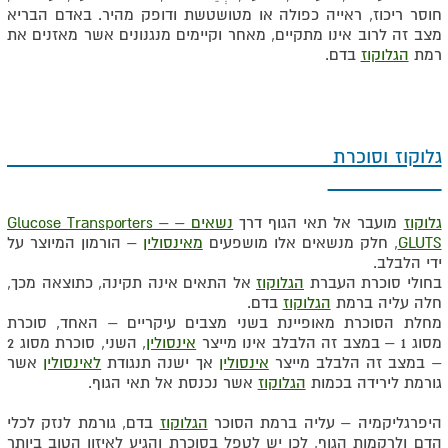
חוסר ריכוז, ראייה כפולה או מטושטשת ודופק מהיר. באדם הבריא
מצב זה לרוב אינו מתקיים, מאחר וקיימים מנגנונים אשר מאזנים את
רמת
הגלוקוז
בדם.
גלוקוז וסוכרת
גלוקוז
מועבר אל תאי הגוף דרך
נשאים – Glucose Transporters –
GLUTS
, חלק מנשאים אלו מושפעים
מאינסולין
– הורמון המיוצר על
ידי הלבלב.
בחולי סוכרת העברת
הגלוקוז
אל התאים אינה תקינה, כתוצאה מכך,
חלה עליה ברמת
הגלוקוז
בדם.
מחלת הסוכרת מאופיינת בשני מצבים עיקריים – האחד, סוכרת
מסוג 1 – במצב זה הלבלב אינו מייצר
אינסולין
, השני, סוכרת מסוג 2
– במצב זה הלבלב מייצר
אינסולין
אך ישנה תנגודת
לאינסולין
אשר
גורמת לירידה בכמות
הגלוקוז
אשר נכנסת אל תאי הגוף.
היפרגליקמיה – עליה ברמת הסוכר
הגלוקוז
בדם, גורמת לנזק לכלי
הדם ולרקמות הגוף, לכן יש לטפל בסוכרת והגיע לאיזון הטוב ביותר