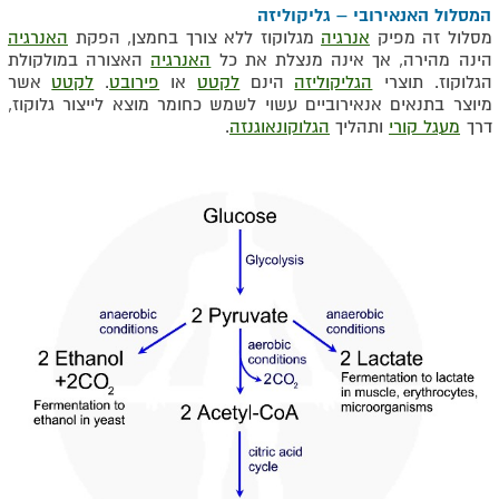
המסלול האנאירובי – גליקוליזה
מסלול זה מפיק
אנרגיה
מגלוקוז ללא צורך בחמצן, הפקת
האנרגיה
הינה מהירה, אך אינה מנצלת את כל
האנרגיה
האצורה במולקולת
הגלוקוז. תוצרי
הגליקוליזה
הינם
לקטט
או
פירובט
.
לקטט
אשר
מיוצר בתנאים אנאירוביים עשוי לשמש כחומר מוצא לייצור גלוקוז,
דרך
מעגל קורי
ותהליך
הגלוקונאוגנזה
.