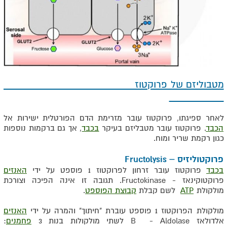
מטבוליזם של פרוקטוז
לאחר ספיגתו, פרוקטוז עובר מזרימת הדם הפורטלית ישירות אל
הכבד
. פרוקטוז עובר מטבליזם בעיקר
בכבד
, אך גם ברקמות נוספות
כגון רקמת שריר ומוח.
פרוקטוליזיס – Fructolysis
בכבד
פרוקטוז עובר זרחון לפרוקטוז 1 פוספט על ידי
האנזים
פרוקטוקינאז - Fructokinase. תגובה זו אינה הפיכה וצורכת
מולקולת
ATP
לשם קבלת
קבוצת הפוספט
.
מולקולת הפרוקטוז 1 פוספט עוברת "חיתוך" והמרה על ידי
האנזים
אלדולאז B - Aldolase לשתי מולקולות בנות 3
פחמנים
: