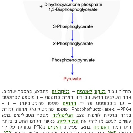
תהליך ניצול
גלוקוז
לאנרגיה
–
גליקוליזה
, מתבצע במספר שלבים.
אחד השלבים הראשונים הינו המרת פרוקטוז – 1 פוספט לפרוקטוז
– 1,6 ביספוספט על יד
האנזים
פוספו פרוקטוקינאז – 1 -
Phosphofructokiase-1 –PFK-1. פוספו פרוקטוקינאז מהווה נקודת
בקרה מרכזית לוויסות קצב
הגליקוליזה
. מספר מטבוליטים בתא
עשויים לעקב או לזרז את
הגליקוליזה
, כאשר הגורם החשוב ביותר
הינו רמת
האנרגיה
בתא. פעילות
האנזים
PFK-1 מזורזת על ידי