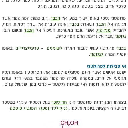
אפרסקים, תאנים, תמרים, שזיפים, תפוזים, ירקות כגון: סלק, גזר,
פלפל אדום, בצל, בטטה, קנה סוכר, דגנים: תירס.
פרוקטוז נספג באופן ישיר במעי אל
הכבד
. רוב כמות הפרוקטוז אשר
מגיעה אל
הכבד
נשארת
בכבד
ואינה עוברת אל שאר רקמות הגוף,
להבדיל
מגלוקוז
, אשר עובר ממערכת העיכול אל
הכבד
ומשם רוב
גלוקוז
עובר אל זרימת הדם הפריפרית.
בכבד
פרוקטוז עשוי לעבור המרה
לשומנים
-
טריגליצרידים
ובאופן
עקיף המרה
לגלוקוז
.
אי סבילות לפרוקטוז
ישנם אנשים אשר אינם מסוגלים לספוג את הפרוקטוז באופן תקין
מהמעי אל הדם. במקרה שכזה פרוקטוז מצטבר במעי הדק וגורם
לתופעות לוואי דומות לאי סבילות ללקטוז – כאבי בטן, שלשול וגזים.
בצורתו המזורחנת פרוקטוז הינו
חד סוכר
בעל תפקיד עיקרי במספר
רב של ריאקציות ביוכימיות כגון:
גליקוליזה
ומעגל הפנטוז פוספט
.