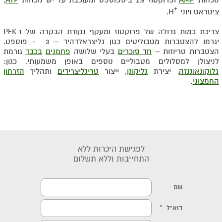
נוכחות
AMP
ופרוקטוז 2,6 ביספוספט ומעוכבת על יש נוכחות
ATP
,
+
ציטראט ויוני
H.
צריכת כמות גדולה של פרוקטוז ומעקף נקודת הבקרה של
PFK-1
יגרמו להצטברות מטבוליטים כגון גליצראלדהיד – 3 - פוספט.
הצטברות טריוזות –
חד סוכרים
בעלי שלושה
פחמנים
בכבד
גורמת
לניצולן למסלולים מטבוליים נוספים באופן משמעותי, כגון:
גלוקונאוגנזה
, יצירת
גליקוגן
, ייצור
טריגליצרידים
ותהליך
הזרחון
החמצוני
.
לפגישת היכרות ללא
התחייבות וללא תשלום