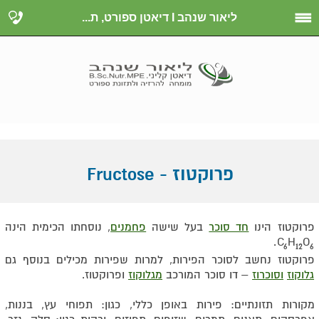
ליאור שנהב I דיאטן ספורט, ת...
פרוקטוז - Fructose
פרוקטוז הינו
חד סוכר
בעל שישה
פחמנים
, נוסחתו הכימית הינה
.
C
H
O
6
12
6
פרוקטוז נחשב לסוכר הפירות, למרות שפירות מכילים בנוסף גם
גלוקוז
וסוכרוז
– דו סוכר המורכב
מגלוקוז
ופרוקטוז.
מקורות תזונתיים: פירות באופן כללי, כגון: תפוחי עץ, בננות,