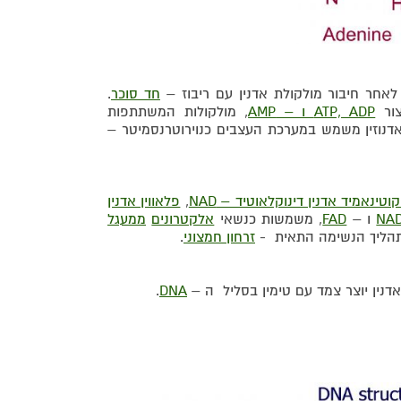
 לאחר חיבור מולקולת אדנין עם ריבוז –
חד סוכר
.
צור
ATP, ADP ו – AMP
, מולקולות המשתתפות
אדנוזין משמש במערכת העצבים כנוירוטרנסמיטר –
קוטינאמיד אדנין דינוקלאוטיד – NAD
,
פלאווין אדנין
NA
ו –
FAD
, משמשות כנשאי
אלקטרונים
ממעגל
תהליך הנשימה התאית -
זרחון חמצוני
.
אדנין יוצר צמד עם טימין בסליל ה –
DNA
.