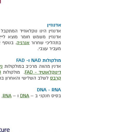
אדנוזין
אדנוזין הינו נוקלאוזיד המתקבל
אדנוזין משמש חומר מוצא ליי
בתהליכי שחרור
אנרגיה
. בנוסף 
מעביר עצבי.
מולקולות NAD ו- FAD
אדנין מהווה מרכיב במולקולות
ני
דינוקלאוטיד - FAD
. מולקולות
D
קרבס
לשלב השלישי והאחרון ב
DNA - RNA
בסיס חנקני ב –
DNA
ו –
RNA
, 