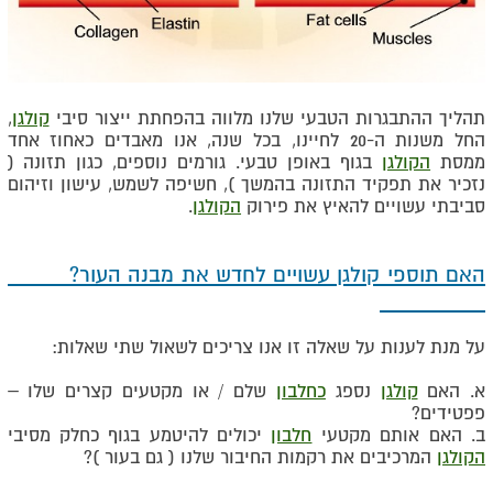
תהליך ההתבגרות הטבעי שלנו מלווה בהפחתת ייצור סיבי
קולגן
,
החל משנות ה-20 לחיינו, בכל שנה, אנו מאבדים כאחוז אחד
ממסת
הקולגן
בגוף באופן טבעי. גורמים נוספים, כגון תזונה (
נזכיר את תפקיד התזונה בהמשך ), חשיפה לשמש, עישון וזיהום
סביבתי עשויים להאיץ את פירוק
הקולגן
.
האם תוספי קולגן עשויים לחדש את מבנה העור?
על מנת לענות על שאלה זו אנו צריכים לשאול שתי שאלות:
א. האם
קולגן
נספג
כחלבון
שלם / או מקטעים קצרים שלו –
פפטידים?
ב. האם אותם מקטעי
חלבון
יכולים להיטמע בגוף כחלק מסיבי
הקולגן
המרכיבים את רקמות החיבור שלנו ( גם בעור )?