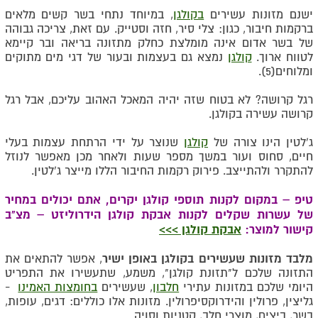
ישנם מזונות עשירים
בקולגן
, במיוחד נתחי בשר קשים מלאים
ברקמות חיבור, כגון: צלי סיר, חזה וסטייק. עם זאת, צריכה גבוהה
של בשר אדום אינה מומלצת כחלק מתזונה בריאה ובר קיימא
לטווח ארוך.
קולגן
נמצא גם בעצמות ובעור של דגי מים מתוקים
ומלוחים(5).
רגל קרושה? לא בטוח שזה יהיה המאכל האהוב עליכם, אבל רגל
קרושה עשירה בקולגן.
ג'לטין הינו צורה של
קולגן
שנוצר על ידי הרתחת עצמות בעלי
חיים, סחוס ועור במשך מספר שעות ולאחר מכן מאפשר לנוזל
להתקרר ולהתייצב. פירוק רקמות החיבור הללו מייצר ג'לטין.
טיפ – במקום לקנות תוספי קולגן יקרים, אתם יכולים במחיר
של עשרות שקלים לקנות אבקת קולגן הידרוליזט – מצ"ב
קישור למוצר:
אבקת קולגן >>>
מלבד מזונות שעשירים בקולגן באופן ישיר
, אפשר להתאים את
התזונה שלכם ל"תזונת קולגן", משמע, שתעשירו את התפריט
היומי שלכם במזונות עתירי
חלבון
, שעשירים
בחומצות האמינו
-
גליצין, פרולין והידרוקסיפרולין. מזונות אלו כוללים: דגים, עופות,
בשר, ביצים, מוצרי חלב, קטניות וסויה
.