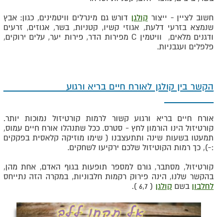
חשוב לציין - ייצור
קולגן
דורש גם מינרלים וויטמינים, כגון: אבץ
שנמצא בזרעי דלעת, אגוזי קשיו, קטניות, בשר, אגוזים, זרעים
ודגנים מלאים, וויטמין
C
מפירות הדר, פירות יער, עלים ירוקים,
פלפלים ועגבניות.
הקשר בין קולגן לאורח חיים בריא ורגוע
אורח חיים בריא ורגוע קשור לרמות קורטיזול נמוכות יותר.
קורטיזול הינו הורמון לחץ - סטרס. ככל שתנהלו אורח חיים עמוס,
תמעטו בשעות שינה ותתעצבנו ( שימו מוזיקה קלאסית בפקקים
:-), כך רמות הקוטיזול שלכם ירקיעו לשחקים.
קורטיזול, מסתבר, גורם למספר תופעות בגוף האדם, אחת מהן,
בהקשר שלנו, הינה פירוק רקמות חלבוניות, במקרה הזה נתייחס
לחלבון
בשם
קולגן
( 6,7 ).