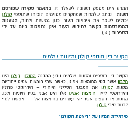
במאמר סקירה שפורסם
המדע אינו מספק תשובה לשאלה זו.
השנה
, נכתב שלמרות שמחקרים מסוימים הוכיחו שתוספי
קולגן
הטענות
יכולים לשפר את איכויות העור, כגון גמישות ולחות,
המפורסמות בקשר לחידוש העור אינן נתמכות כיום על ידי
הספרות
( 4 ).
הקשר בין תוספי קולגן ומזונות שלמים
הקשר בין תוספים ומזונות שלמים נובע ממבנה
הקולגן
.
קולגן
הינו
חלבון
אשר בנוי מחומצות אמינו, כאשר שתי חומצות אמינו ייחודיות
מקנות
לקולגן
את המבנה הסלילי הייחודי – הידרוקסי פרולין
והידרוקסי ליזין.
חומצות אמינו
אלו הינן אבני בניין חיוניות ולכן,
מזונות או תוספים אשר יהיו עשירים בחומצות אלו - יאפשרו לגוף
לבנות סיבי
קולגן
.
פירמידת המזון של "דיאטת הקולגן"