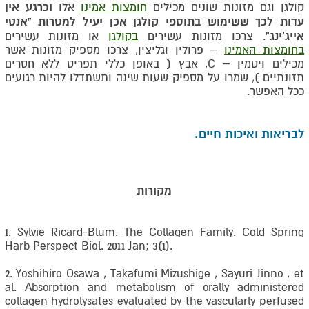
וכרגע אין
קולגן וגם מזונות שונים מכילים
חומצות אמינו
אלו
עדות לכך ששימוש בתוספי קולגן אכן יעיל למטרות "אנטי
אייג'ינג"
. צרכו מזונות עשירים
בקולגן
או מזונות עשירים
בחומצות האמינו
– פרולין וגליצין, צרכו מספיק מזונות אשר
מכילים ויטמין –
C
, אבץ ( באופן כללי תפריט ללא חסרים
תזונתיים ), שמרו על מספיק שעות שינה ותשתדלו להיות רגועים
ככל האפשר.
לבריאות ואיכות חיים.
מקורות
1. Sylvie Ricard-Blum. The Collagen Family. Cold Spring
Harb Perspect Biol. 2011 Jan; 3(1).
2. Yoshihiro Osawa , Takafumi Mizushige , Sayuri Jinno , et
al. Absorption and metabolism of orally administered
collagen hydrolysates evaluated by the vascularly perfused