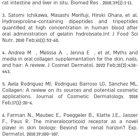
rat intestine and liver in situ. Biomed Res . 2018;39(1):1-11.
3. Satomi Ichikawa, Masashi Morifuji, Hiroki Ohara, et al.
Hydroxyproline-containing dipeptides and tripeptides
quantified at high concentration in human blood after
oral administration of gelatin hydrolysate.Int J Food Sci
Nutr. 2010 Feb;61(1):52-60.
4. Andrea M , Melissa A , Jenna E , et at. Myths and
media in oral collagen supplementation for the skin, nails,
and hair: A review. J Cosmet Dermatol. 2022 Feb;21(2):438-
443.
5. Avila Rodríguez MI, Rodriguez Barroso LG, Sánchez ML.
Collagen: A review on its sources and potential cosmetic
applications. Journal of Cosmetic Dermatology. 2018
Feb;17(1):20-6.
6. Farman N., Maubec E., Poeggeler B., Klatte J.E., Jaisser
F., Paus R. The mineralocorticoid receptor as a novel
player in skin biology: Beyond the renal horizon? Exp.
Dermatol. 2010;19:100–107.