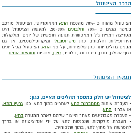
הרכב הציטוזול
הציטוזול מהווה כ -70% מהנפח
התא
האאוקריוטי, הציטוזול מורכב
בעיקר ממים כ -70%
וחלבונים
20-30%. למעשה הציטוזול הינו
מטריצה ​​דמויית ג'ל המאפשרת תנועה חופשית של יונים, מולקולות
הידרופיליות וחלבונים כגון
מיקרוטובולי
ומיקרופילמנטים, אך גם
מבנים גדולים יותר כגון שלפוחיות, על פני
התא
. הציטוזול מכיל יונים
כגון: אשלגן, נתרן, ביקרבונט, כלוריד,
סידן
, מגנזיום
וחומצות אמינו
.
תפקיד הציטוזול
לציטוזול יש חלק במספר תהליכים תאיים, כגון:
• העברת אותות
מממברנת התא
לאתרים בתוך התא, כגון
גרעין התא
,
או אברוני
התא
.
• העברת מטבוליטים מאתר הייצור שלהם לאתר המטרה
בתא
.
• העברת מולקולות שנכנסות לתא על ידי אנדוציטוזה או בדרך
להפרשה אל מחוץ לתא, בתוך שלפוחית.