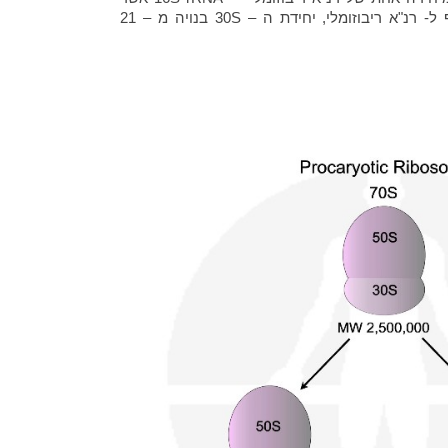
 רנ"א ריבוזומלי, יחידת ה – 30S בנויה מ – 21