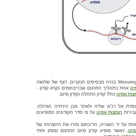
מולקולת הרנ"א שליח - Messenger RNA בנויה מבסיסים חנקניים. רצף של שלושה
נו
אחת בתהליך התרגום שבריבוזומים נקרא קודון -
צות אמינו
כולל קודון התחלה וקודון סיום.
מדת אל רנ"א שליח ולאחר מכן היחידה הגדולה.
חומצות אמינו
על פי סדר הקודונים המופיעים
ת על יד השנייה, הריבוזום מזרז את היווצרותו של
ינו
. כאשר מופיע קודון סיום התרגום נפסק ותתי