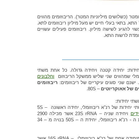
ו של הריבוזום הינו כ- 30 ננומטר (כשלושים מיליוניות המטר). הריבוזומים מהווים
 התא. בתאי בעלי חיים יש מעל מיליון ריבוזומים לתא.
י להגיע לשישה מיליון. ריבוזומים פעילים עשויים
מדת לרשות התא.
ריבזום
ידות: יחידה קטנה ויחידה גדולה. כל אחת משתי
וזומלי שמהווים שני שליש ממשקל הריבוזום
וחלבונים
ישנם שני סוגים עיקריים של ריבוזומים:
ריבוזומים
ים של אאוקריוטים
– 80S.
שתי יחידות:
יחידה גדולה 50S אשר בנויה משתי יחידות של רנ"א ריבוזומלי, יחידה ראשונה – 5S
דים
ויחידה שניה – 23S rRNA אשר מכילה 2900
"א ריבוזומלי, יחידת ה – 50S בנויה מ – 34
יחידה קטנה – 30S אשר בנויה מיחידה אחת של רנ"א ריבוזומלי – 16S rRNA אשר