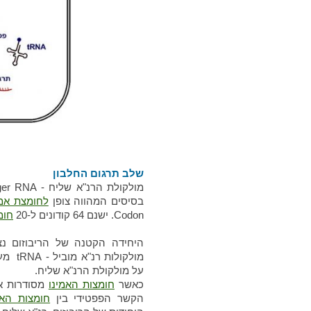
שלב תרגום החלבון
בסיסים המהווה צופן
לחומצת אמי
Codon. ישנם 64 קודונים ל-20
חומ
היחידה הקטנה של הריבוזום נצ
מולקולות רנ"א מוביל - tRNA מעבירות
על מולקולת הרנ"א שליח.
כאשר
חומצות האמינו
מסודרות אח
הקשר הפפטידי בין
חומצות האמ