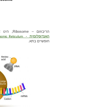
הריבוזום – Ribosome, הינו אחד מאברוני התא. ריבוזומים נמצאים
האנדופלזמית -
asmic Reticulum
חופשיים בתא.