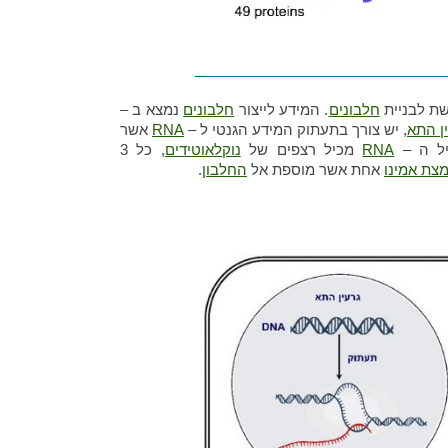
בוזום בתא
ת לבניית
חלבונים
. המידע לייצור
חלבונים
נמצא ב –
ן התא
, יש צורך בתעתוק המידע הגנטי ל –
RNA
אשר
יל ה –
RNA
מכיל רצפים של
נוקלאוטידים
, כל 3
צת אמינו
אחת אשר מוספת אל
החלבון
.