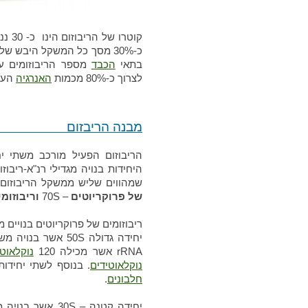
קוטר
כ-30% מסך כל המשקל היבש של
בתאי
הכבד
מספר הריבוזומים עשו
לצרוך כ-80% מכמות
האנרגיה
העו
מבנה ה
הריבוזום הפעיל מורכב משתי יח
היחידות בנויה מגדילי רנ"א-ריב
שמהווים שליש ממשקל הריבוזום. 
של פרוקריוטים
– 70S
וריבוזומ
ריבוזומים של פרוקריוטים בנויים מ
rRNA אשר מכילה 120
נוקלאוטי
נוקלאוטידים
. בנוסף לשתי יחידות ה - רנ
חלבונים
.