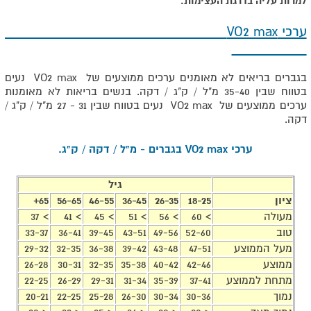
למרות עליה בדרגת העצימות.
ערכי VO2 max
בגברים בריאים לא מאומנים ערכים ממוצעים של VO2 max נעים
בטווח שבין 35-40 מ"ל / ק"ג / דקה. בנשים בריאות לא מאומנות
ערכים ממוצעים של VO2 max נעים בטווח שבין 31 - 27 מ"ל / ק"ג /
דקה.
ערכי VO2 max בגברים - מ"ל / דקה / ק"ג.
גיל
ציון
18-25
26-35
36-45
46-55
56-65
65+
מעולה
> 60
> 56
> 51
> 45
> 41
> 37
טוב
52-60
49-56
43-51
39-45
36-41
33-37
מעל הממוצע
47-51
43-48
39-42
36-38
32-35
29-32
ממוצע
42-46
40-42
35-38
32-35
30-31
26-28
מתחת לממוצע
37-41
35-39
31-34
29-31
26-29
22-25
נמוך
30-36
30-34
26-30
25-28
22-25
20-21