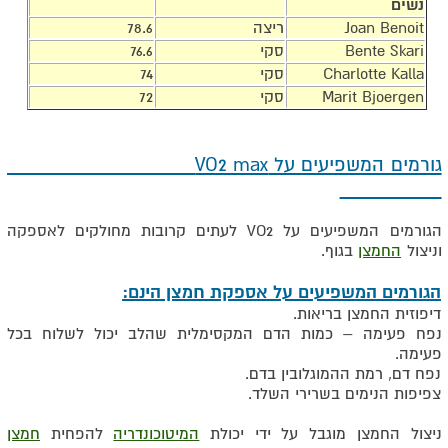
נשים
Joan Benoit
ריצה
78.6
Bente Skari
סקי
76.6
Charlotte Kalla
סקי
74
Marit Bjoergen
סקי
72
גורמים המשפיעים על VO2 max
הגורמים המשפיעים על VO2 לעתים קרובות מחולקים לאספקה
וניצול
החמצן
בגוף.
הגורמים המשפיעים על אספקת חמצן ​​הינם:
דיפוזית החמצן בריאות.
נפח פעימה – כמות הדם המקסימלית שהלב יכול לשלוח בכל
פעימה.
נפח דם, רמת ההמוגלובין בדם.
צפיפות הנימים בשרירי השלד.
ניצול החמצן מוגבל על ידי יכולת
המיטוכונדריה
להפחית
חמצן