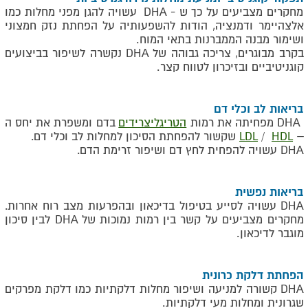
מחקרים מצביעים על כך ש -
DHA
עשויה להגן מפני מחלות כמו
אלצהיימר ודמנציה, הודות להשפעותיה על הפחתת נזק חמצוני
ושימור מבנה הממברנות בתאי המוח
.
בקרב מבוגרים, צריכה גבוהה של
DHA
נקשרה לשיפור בביצועים
קוגניטיביים ובזיכרון לטווח קצר
.
בריאות לב וכלי דם
DHA
מפחיתה את רמות
הטריגליצרידים
בדם ומשפרת את יחס ה
–
HDL
/
LDL
שקשור להפחתת הסיכון למחלות לב וכלי דם
.
DHA
עשויה להפחית לחץ דם ושיפור זרימת הדם
.
בריאות נפשית
DHA
עשויה לסייע בטיפול בדיכאון ובהפרעות מצב רוח אחרות.
מחקרים מצביעים על קשר בין רמות נמוכות של
DHA
לבין סיכון
מוגבר לדיכאון
.
הפחתת דלקת כרונית
DHA
קשורה למניעה ושיפור מחלות דלקתיות כמו דלקת מפרקים
שגרונית ומחלות מעי דלקתיות
.