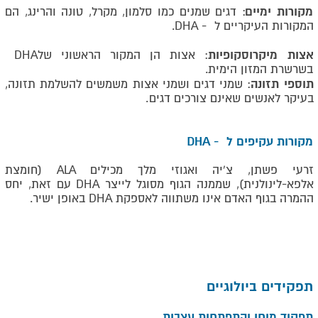
מקורות ימיים
: דגים שמנים כמו סלמון, מקרל, טונה והרינג, הם
המקורות העיקריים ל
.DHA -
אצות מיקרוסקופיות
: אצות הן המקור הראשוני של
DHA
בשרשרת המזון הימית
.
תוספי תזונה
: שמני דגים ושמני אצות משמשים להשלמת תזונה,
בעיקר לאנשים שאינם צורכים דגים
.
מקורות עקיפים ל - DHA
זרעי פשתן, צ'יה ואגוזי מלך מכילים
ALA
(חומצת
אלפא-לינולנית), שממנה הגוף מסוגל לייצר
DHA
עם זאת, יחס
ההמרה בגוף האדם אינו משתווה לאספקת DHA באופן ישיר.
תפקידים ביולוגיים
תפקוד מוחי והתפתחות עצבית