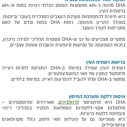
DHA מהווה כ-40% מחומצות השומן הבלתי רוויות במוח וכ-60%
ברשתית העין.
היא חיונית להתפתחות מערכת העצבים המרכזית בעובר ובינקות.
במהלך ההריון וההנקה, רמות DHA במוח ובדם של האם
מתגייסות לצורך העובר.
מחקרים מצביעים על כך ש-DHA משפרת תהליכי למידה וזיכרון,
בזכות השפעתה על גמישות סינפטית והעברת אותות עצביים.
בריאות רשתית העין
רשתית העין עשירה במיוחד ב-DHA, התורמת לחדות ראייה
ולתפקוד התקין של תאי הפוטורצפטורים.
מחסור ב-DHA עלול להוביל להפרעות ראייה, במיוחד בילדים.
וויסות דלקת ומערכת החיסון
DHA היא פרקורסור
לרזולבינים
, מארזינים ופרוטקטינים –
מולקולות אנטי-דלקתיות הממלאות תפקיד בתהליכי ריפוי
והפחתת דלקות כרוניות.
היא משפיעה גם על פעילות תאי חיסון, כולל מקרופאגים
ונויטרופילים.