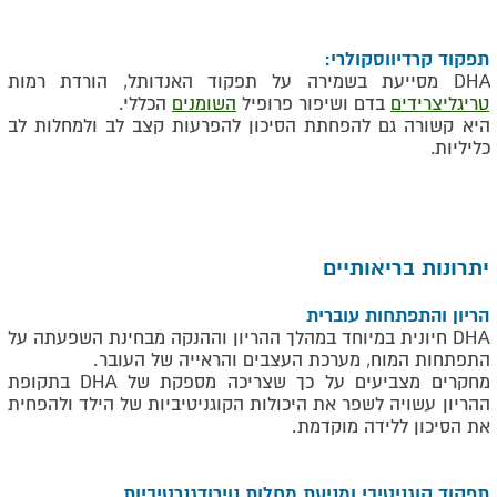
תפקוד קרדיווסקולרי:
DHA מסייעת בשמירה על תפקוד האנדותל, הורדת רמות
טריגליצרידים
בדם ושיפור פרופיל
השומנים
הכללי.
היא קשורה גם להפחתת הסיכון להפרעות קצב לב ולמחלות לב
כליליות.
יתרונות בריאותיים
הריון והתפתחות עוברית
DHA
חיונית במיוחד במהלך ההריון וההנקה מבחינת השפעתה על
התפתחות המוח, מערכת העצבים והראייה של העובר
.
מחקרים מצביעים על כך שצריכה מספקת של
DHA
בתקופת
ההריון עשויה לשפר את היכולות הקוגניטיביות של הילד ולהפחית
את הסיכון ללידה מוקדמת
.
תפקוד קוגניטיבי ומניעת מחלות נוירודגנרטיביות