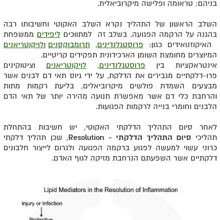
בניהם: טראומה ופלישה מיקרוביאלית.
השלב הראשון של התהליך נקרא השלב האקוטי וחשיבותו רבה
בהגנה על הרקמה הפגועה. בשלב זה למתווכים
ליפידים
ממשפחת
האיקוזנואידים כגון:
פרוסטגלנדינים
,
תרומבוקסנים
ולויקוטריאנים
המיוצרים מחומצת השומן הארכידונית תפקידים קריטיים.
אינטראקציות בין
פרוסטגלנדינים
,
לויקוטריאנים
וציטוקינים
פרו-דלקתיים מגבירים את הדלקת, על ידי גיוס תאי דם לבנים אשר
מבצעים השמדת פולשים מיקרוביאלים, בליעת רקמות מתות
והרחבת כלי דם אשר מאפשרת תנועה מהירה יותר של תאי הדם
הלבנים וחומרי בנייה לרקמות הפגועות.
לאחר סיום התהליך הדלקתי האקוטי, יש חשיבות בהתחלת
תהליכי
סיום התהליך הדלקתי -
Resolution
, שכן תהליך דלקתי
כרוני עשוי למעשה לפגוע ברקמה הפגועה ולגרום לייצור חלבונים
דלקתיים אשר השפעתם הנרחבת מזיקה לגוף האדם.