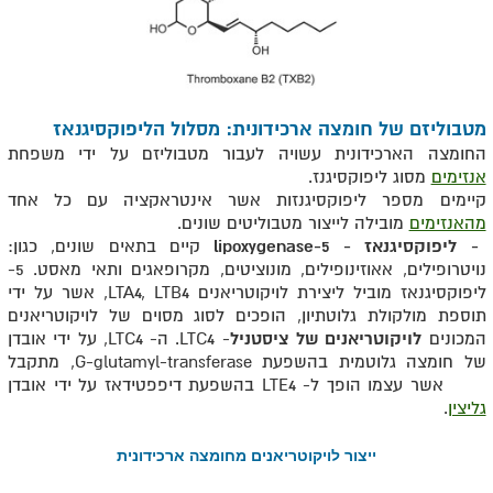
מטבוליזם של חומצה ארכידונית: מסלול הליפוקסיגנאז
החומצה הארכידונית עשויה לעבור מטבוליזם על ידי משפחת
אנזימים
מסוג ליפוקסיגנז.
קיימים מספר ליפוקסיגנזות אשר אינטראקציה עם כל אחד
מהאנזימים
מובילה לייצור מטבוליטים שונים.
5- ליפוקסיגנאז - 5-lipoxygenase
קיים בתאים שונים, כגון:
נויטרופילים, אאוזינופילים, מונוציטים, מקרופאגים ותאי מאסט. 5-
ליפוקסיגנאז מוביל ליצירת לויקוטריאנים LTA4, LTB4, אשר על ידי
תוספת מולקולת גלוטתיון, הופכים לסוג מסוים של לויקוטריאנים
המכונים
לויקוטריאנים של ציסטניל
- LTC4. ה- LTC4, על ידי אובדן
של חומצה גלוטמית בהשפעת G-glutamyl-transferase, מתקבל
LTD4 אשר עצמו הופך ל- LTE4 בהשפעת דיפפטידאז על ידי אובדן
גליצין
.
ייצור לויקוטריאנים מחומצה ארכידונית