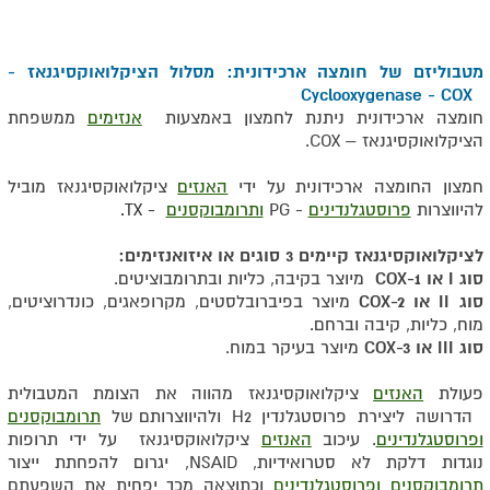
מטבוליזם של חומצה ארכידונית: מסלול הציקלואוקסיגנאז -
Cyclooxygenase - COX
חומצה ארכידונית ניתנת לחמצון באמצעות
אנזימים
ממשפחת
הציקלואוקסיגנאז –
COX
.
חמצון החומצה ארכידונית על ידי
האנזים
ציקלואוקסיגנאז מוביל
להיווצרות
פרוסטגלנדינים
- PG
ותרומבוקסנים
-
TX
.
לציקלואוקסיגנאז קיימים 3 סוגים או איזואנזימים:
סוג
I
או
COX-1
מיוצר בקיבה, כליות ובתרומבוציטים.
סוג
II
או
COX-2
מיוצר בפיברובלסטים, מקרופאגים, כונדרוציטים,
מוח, כליות, קיבה וברחם
.
סוג
III
או
COX-3
מיוצר בעיקר במוח
.
פעולת
האנזים
ציקלואוקסיגנאז מהווה את הצומת המטבולית
הדרושה ליצירת פרוסטגלנדין
H2
ולהיווצרותם של
תרומבוקסנים
ופרוסטגלנדינים
. עיכוב
האנזים
ציקלואוקסיגנאז
על ידי תרופות
נוגדות דלקת לא סטרואידיות,
NSAID
, יגרום להפחתת ייצור
תרומבוקסנים
ופרוסטגלנדינים
וכתוצאה מכך יפחית את השפעתם