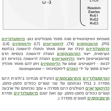
משפחת האיקוזנואידים מונה מספר מטבוליטים כגון:
פרוסטגלנדינים
(PG),
תרומבוקסנים
(TX),
לויקוטריאנים
(LT)
וליפוקסינים
(LX).
פרוסטגלנדינים
קיבלו את שמם מאחר והתגלו לראשונה בבלוטת
הערמונית, ייצור
התרומבוקסנים
התגלה לראשונה בטסיות הדם
(תרומבוציטים) וייצור
הלויקוטריאנים
התגלה לראשונה בכדוריות דם
לבנות - ליוקוציטים. שמם של
הליפוקסינים
ניתן להם מאחר ותהליך
ייצורם מתווך על ידי
האנזים
ליפוקסיגנאז – lipoxygenase.
הפרוסטגלנדינים
והתרומבוקסנים
הפעילים מבחינה ביולוגית הינם
מסדרה 2 בגלל נוכחותם של שני קשרים כפולים פחמן-פחמן.
הלויקוטריאנים
השולטים הינם מסדרה 4 עקב נוכחותם של ארבעה
קשרים כפולים פחמן-פחמן. עם זאת ישנם
פרוסטגלנדינים
וסדרת
תרומבוקסנים
חשובים מסדרה 1.