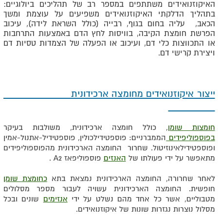
האיקוזנואידים משתתפים במספר רב של תהליכים ביולוגיים:
בתהליך הדלקתי האיקוזנואידים משפיעים על עוצמת ומשך
הכאב, עליה בחום בגוף, רבייה (כולל השראת לידה), עיכוב
הפרשת חומצת הקיבה, בוויסות לחץ הדם באמצעות התרחבות
או התכווצות כלי דם, ועיכוב או הפעלה של הצמדות טסיות דם
ויצירת קרישי דם.
ייצור איקוזנואידים מחומצה ארכידונית
חומצות שומן
, כולל חומצה ארכידונית, משולבות בעיקר
בפוספוליפידים
הממברניים: פוספטידילכולין, פוספטידיל-אתנול-אמין
ופוספטידילאינוזיטול. שחרור החומצה הארכידונית מהפוספוליפידים
מתאפשר על ידי פעולתו של
האנזים
פוספוליפאז
A2
.
לאחר שחרורה, החומצה הארכידונית נמצאת בתא
כחומצת שומן
חופשית. החומצה הארכידונית עשויה לעבור מספר מסלולים
מטבוליים, אשר כל אחד מהם נשלט על ידי
אנזימים
שונים ובכל
מסלול נוצרות נגזרות שונות של איקוזנואידים.