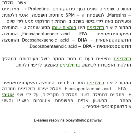
SPM
Specialized pro-resolving mediators –
, אשר כוללת
מתווכים שומניים שונים כגון: פרוטקטינים -Protectins ו - מארזינים
– Maresins. למשפחת ה – SPM מיוחסת השפעה אנטי דלקתית
ופעולתם באה לידי ביטוי בשלב בו התהליך הדלקתי מגיע לידי סיום.
המקור לייצור
רזולבינים
הינו
חומצות שומן
מסוג אומגה 3 – החומצה
האיקוזופנטאנואית - Eicosapentaenoic acid –
EPA
, החומצה
הדוקוסהקסאנואית - Docosahexaenoic acid –
DHA
והחומצה
הדוקוספנטאנואית - Docosapentaenoic acid –
DPA
.
רזולבינים
נמצאים בעת זו תחת מחקר בשל מעורבותם בתהליך
הדלקתי ואפשרות לשימוש
ברזולבינים
כאמצעי לריפוי דלקות.
המקור לייצור
רזולבינים
מסדרה
E
הינה החומצה האיקוזופנטאנואית
–
Eicosapentaenoic acid – EPA
. מסלול יצירת רזולבינים מסדרה
E
, מתקיים בתחילה בשני מסלולים מקבילים, על ידי שני
אנזימי
מפתח – הראשון אנזים ממשפחת ציטוכרום
P-450
והשני
ציקלואוקסיגנאז-אספירין.