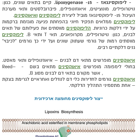
15- ליפוקסינגאז - 15- lipoxygenase.
קיים בתאים שונים, כגון:
נויטרופילים,
מונוציטים, איאוזונופילים, פיברובלסטים ותאי מערכת
העיכול 15- ליפוקסינגאז מוביל ליצירת
ליפוקסינים
ואיאוקסינים
.
ליפוקסינים
ממלאים תפקיד חיוני בהפחתת פגיעה מוגזמת ברקמות
על ידי דלקות כרוניות.
הליפוקסינים
מווסתים את פעילותם של תאים
לבנים, כגון: נויטרופילים, מקרופאגים, תאי T ותאי B.
ליפוקסינים
מווסתים רמות של גורמי שעתוק שונים ועל ידי כך גורמים "לכיבוי"
גנים דלקתיים רבים.
איאוקסינים
מופרשים מתאי דם לבנים – איאוזנופילים ותאי מאסט.
בחולי לימפומה מופרשים
איאוקסינים
מתאים בשם - Reed–
Sternberg cells, אשר מקורם בתאי דם לבנים מסוג B.
איאוקסינים
גורמים לחדירות כלי דם לנוזלים ואחראיים לגרימת בצקת
– אחת מתסמיני התהליך הדלקתי.
ייצור ליפוקסינים מחומצה ארכידונית