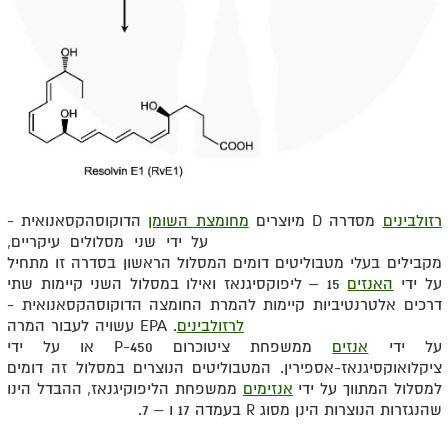
רזולבינים
מסדרה D מיוצרים
מחומצת השומן
הדוקוסהקסאנואית -
EPA Docosahexaenoic acid על ידי שני מסלולים עיקריים,
מקבילים בעלי מטבוליטים דומים המסלול הראשון בסדרה זו מתחיל
על ידי
האנזים
15 – ליפוקסיגנאז ואילו במסלול השני
קיימות שתי
דרכים אלטרנטיביות קיימות להמרת החומצה הדוקוסהקסאנואית -
EPA Docosahexaenoic acid
לרזולבינים
. EPA עשויה לעבור המרה
על ידי
אנזים
ממשפחת ציטוכרום P-450 או על ידי
ציקלואוקסיגנאז-אספירין. המטבוליטים הנוצרים במסלול זה דומים
למסלול המתווך על ידי
אנזימים
ממשפחת הליפוקיגנאז, ההבדל הינו
שהנגזרות הנוצרות הינן מסוג R בעמדה 17 ו – 7.