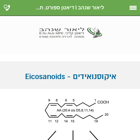
ליאור שנהב I דיאטן ספורט, ת...
איקוסנואידים - Eicosanoids