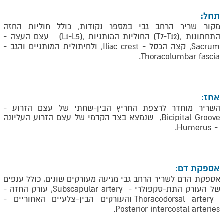
תחל:
מקור שריר הרחב גבי במספר נקודות, כולל חוליות החזה
התחתונות
(T7-T12),
החוליות המותניות
(L1-L5),
עצם העצה -
Sacrum
, קצה הכסל -
Iliac crest
, ולחיתולית המותניים והגב -
.
Thoracolumbar fascia
אחז:
השריר מוחדר לרצפת החריץ הבין-שחתי של עצם הזרוע -
Bicipital Groove
, שנמצא בצד הקדמי של עצם הזרוע העליונה
.
Humerus
-
אספקת דם:
אספקת הדם לשריר הרחב גבי מגיעה מעורקים שונים, כולל ענפים
של העורק התת-סקפולרי -
Subscapular artery
, עורק החזה -
Thoracodorsal artery
והעורקים הבין-צלעיים האחוריים -
.
Posterior intercostal arteries