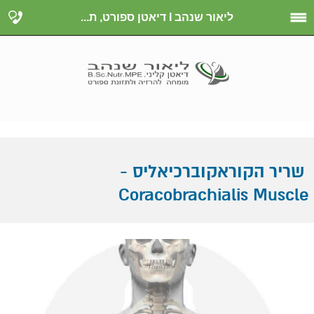
ליאור שנהב I דיאטן ספורט, ת...
שריר הקוראקוברכיאליס -
Coracobrachialis Muscle