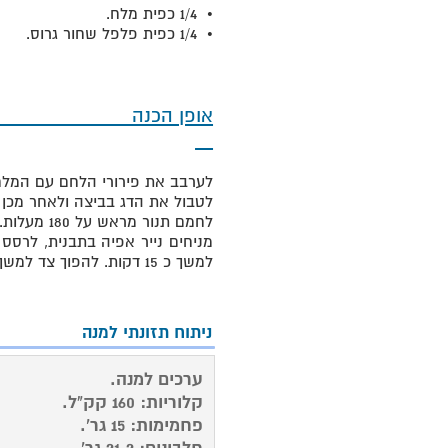
• 1/4 כפית מלח.
• 1/4 כפית פלפל שחור גרוס.
אופן
לערבב את פירורי הלחם עם המלח
לטבול את הדג בביצה ולאחר מכן 
לחמם תנור מראש על 180 מעלות.
מניחים נייר אפיה בתבנית, לרסס 
למשך כ 15 דקות. להפוך צד למשך 5 דקות נוספות.
המתכון מתאים להכנת 4 מנות.
ניתוח תזונתי למנה
ערכים למנה.
קלוריות: 160 קק"ל.
פחמימות: 15 גר'.