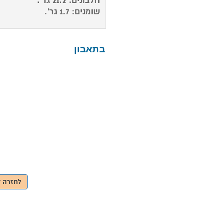
חלבונים: 21.2 גר'.
שומנים: 1.7 גר'.
בתאבון
לחזרה ל