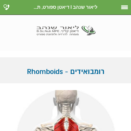
ליאור שנהב I דיאטן ספורט, ת...
רומבואידים - Rhomboids