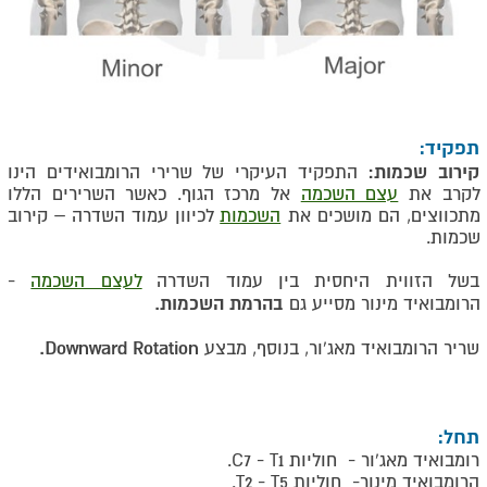
תפקיד:
קירוב שכמות:
התפקיד העיקרי של שרירי הרומבואידים הינו
לקרב את
עצם השכמה
אל מרכז הגוף. כאשר השרירים הללו
מתכווצים, הם מושכים את
השכמות
לכיוון עמוד השדרה – קירוב
שכמות.
בשל הזווית היחסית בין עמוד השדרה
לעצם השכמה
-
בהרמת השכמות.
הרומבואיד מינור מסייע גם
.
Downward Rotation
שריר הרומבואיד מאג'ור, בנוסף, מבצע
תחל:
רומבואיד מאג'ור - חוליות
C7 - T1
.
הרומבואיד מינור- חוליות
T2 - T5
.