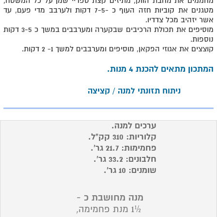
מחממים את מחבת הווק, מתיזים קצת ספריי שמן על כל המשטח,
מטגנים את קוביות חזה העוף כ -7-5 דקות ולערבב מדי פעם, עד
אשר יזהיב מכל צדדיו.
מוסיפים את תכולת הרכיבים שבקערה ומערבבים במשך כ 3-5 דקות
נוספות.
קוצצים את אגוזי הפקאן, מוסיפים ומערבבים למשך 1- 2 דקות.
המתכון מתאים להכנת 4 מנות.
ניתוח תזונתי למנה / קציצה
ערכים למנה.
קלוריות: 310 קק"ל.
פחמימות: 21.7 גר'.
חלבונים: 33.2 גר'.
שומנים: 10 גר'.
מנה מחושבת כ -
½1 מנת פחמימה,