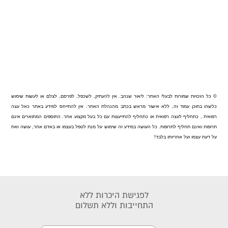
© כל הזכויות שמורות לבעלי האתר: ליאור שנהב. אין להעתיק, לשכפל, לפרסם, לצלם או לעשות שימוש
כלשהו בתוכן עמוד זה, ללא אישור מראש בכתב מהנהלת האתר. אין להתייחס למידע באתר כאל עצה
רפואית , כתחליף לעצה רפואית או כתחליף להתייעצות עם כל בעל מקצוע אחר. התוספים המתוארים אינם
תרופות ואינם תחליף לתרופות. כל העושה במידע זה שימוש על מנת לטפל בעצמו או באדם אחר, עושה זאת
על דעת עצמו ועל אחריותו בלבד!
לפגישת היכרות ללא
התחייבות וללא תשלום