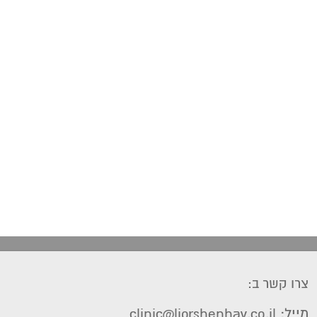
צרו קשר ב:
מייל: clinic@liorshenhav.co.il