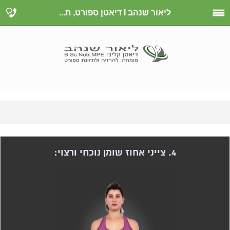
ליאור שנהב I דיאטן ספורט, ת...
4. צייני אחוז שומן נוכחי ורצוי: