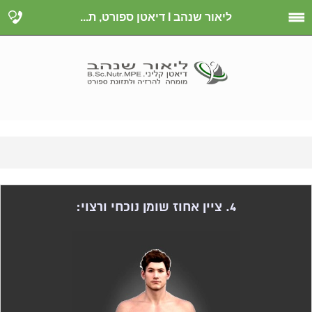
ליאור שנהב I דיאטן ספורט, ת...
4. ציין אחוז שומן נוכחי ורצוי: