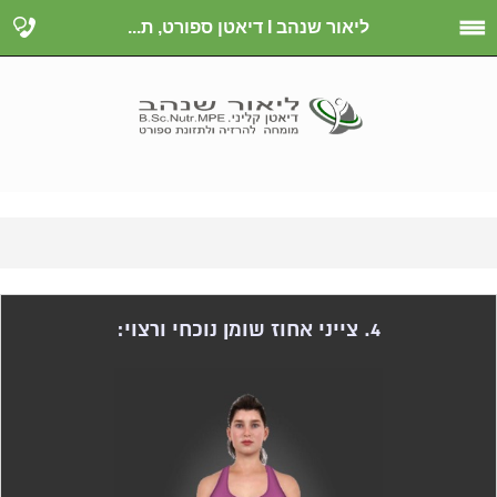
ליאור שנהב I דיאטן ספורט, ת...
4. צייני אחוז שומן נוכחי ורצוי: