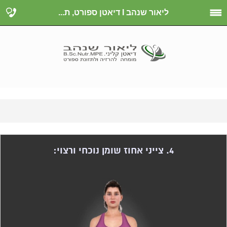
ליאור שנהב I דיאטן ספורט, ת...
4. צייני אחוז שומן נוכחי ורצוי: