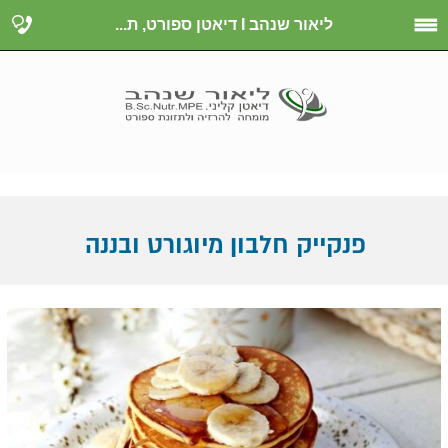
ליאור שנהב I דיאטן ספורט, ת...
פנקייק חלבון מיוגורט ובננה