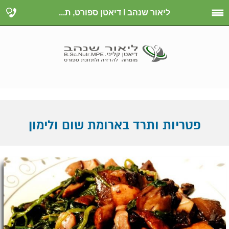
ליאור שנהב I דיאטן ספורט, ת...
פטריות ותרד בארומת שום ולימון