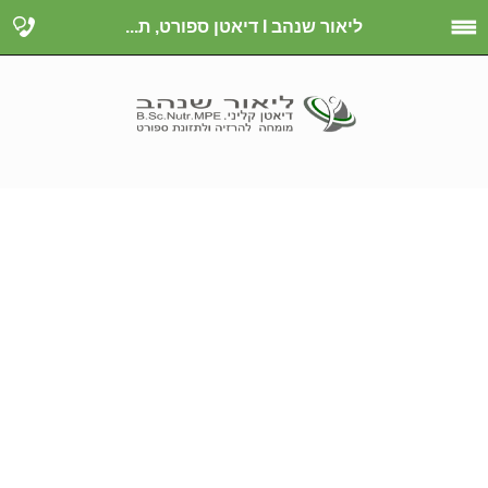
ליאור שנהב I דיאטן ספורט, ת...