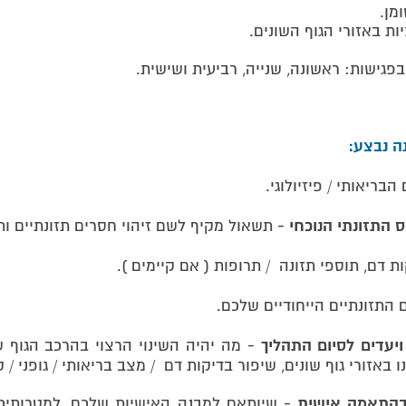
מן.
יות באזורי הגוף השונים.
בפגישות: ראשונה, שנייה, רביעית ושישית.
ה נבצע:
בריאותי / פיזיולוגי.
התזונתי הנוכחי -
תשאול מקיף לשם זיהוי חסרים תזונתיים ותי
ת דם, תוספי תזונה / תרופות ( אם קיימים ).
התזונתיים הייחודיים שלכם.
יעדים לסיום התהליך -
מה יהיה השינוי הרצוי בהרכב הגוף ש
 באזורי גוף שונים, שיפור בדיקות דם / מצב בריאותי / גופני / ק
בהתאמה אישית -
שיותאם למבנה האישיות שלכם, למטרותיכם