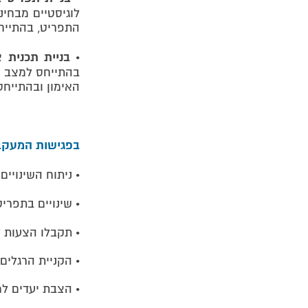
לוגיסטיים מבחינ
התפריט, בהתייח
בניית תכנית 
​•
בהתייחס למצב הכ
האימון ובהתייחס
בפגישות המעקב
• ניתוח השינויי
​• שינויים בתפרי
• תקבלו הצעות 
• הקניית הרגלים
• הצבת יעדים ל