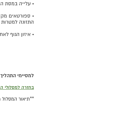
• עלייה במסת ה
• ספורטאים מקצ
התזונה למטרות 
​• איזון הגוף לאח
למסיימי התהליך,
בחזרה למסלולי היי
**תיאור המסלול מתייחס ל - VIP Scaler,