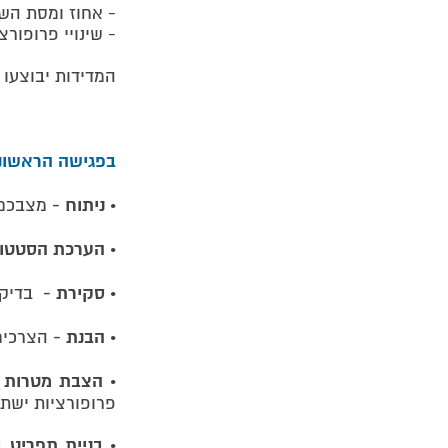
- אחוז ומסת השו
- שינויי פרופורצ
המדידות יבוצעו 
בפגישה הראשונ
ניתוח -
•
מצבכם ה
הערכת הסטטוס 
​•
סקירת -
​•
בדיקו
הבנת -
•
הצרכים 
הצבת מטרות ו
​•
פרופורציות ישתנו
בניית תפריט 
•