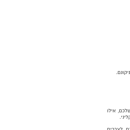
קונם.
לכם, אילו
ליני.
, לצרכים