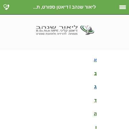
ליאור שנהב I דיאטן ספורט, ת...
א
ב
ג
ד
ה
ו