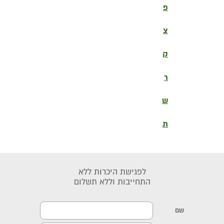
פ
צ
ק
ר
ש
ת
לפגישת היכרות ללא
התחייבות וללא תשלום