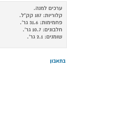
© כל הזכויות שמורות לבעלי האתר: ליאור שנהב. אי
ערכים למנה.
כלשהו בתוכן עמוד זה, ללא אישור מראש בכתב מהנ
קלוריות: 187 קק"ל.
רפואית , כתחליף לעצה רפואית או כתחליף להתייעצות
פחמימות: 31.6 גר'.
תרופות ואינם תחליף לתרופות. כל העושה במידע זה ש
חלבונים: 10.7 גר'.
על דעת עצמו ועל אחריותו בלבד!
שומנים: 2.1 גר'.
בתאבון