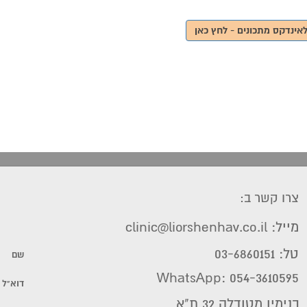
אינדקס מתכונים - לחץ כאן
צרו קשר ב:
מייל: clinic@liorshenhav.co.il
טל: 03-6860151
WhatsApp: 054-3610595
בנימין מטודלה 32 ת"א