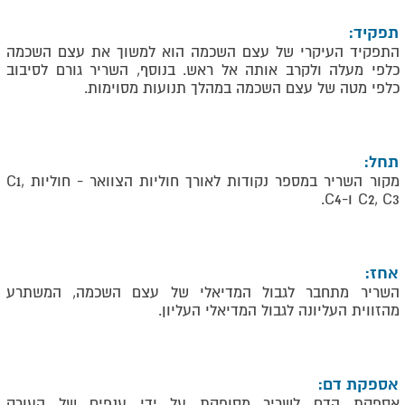
תפקיד:
התפקיד העיקרי של עצם השכמה הוא למשוך את עצם השכמה
כלפי מעלה ולקרב אותה אל ראש. בנוסף, השריר גורם לסיבוב
כלפי מטה של עצם השכמה במהלך תנועות מסוימות.
תחל:
מקור השריר במספר נקודות לאורך חוליות הצוואר - חוליות
C1,
C2, C3
ו-
C4
.
אחז:
השריר מתחבר לגבול המדיאלי של עצם השכמה, המשתרע
מהזווית העליונה לגבול המדיאלי העליון.
אספקת דם:
אספקת הדם לשריר מסופקת על ידי ענפים של העורק