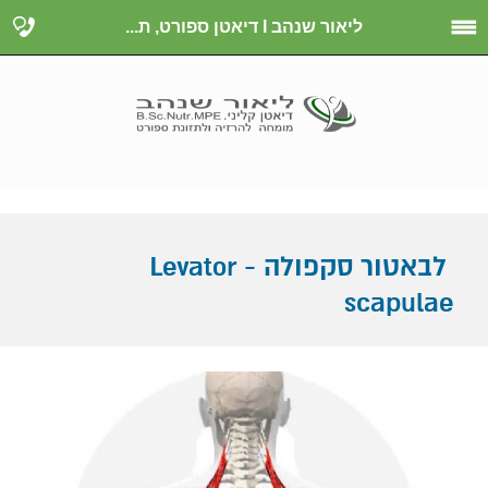
ליאור שנהב I דיאטן ספורט, ת...
לבאטור סקפולה - Levator
scapulae