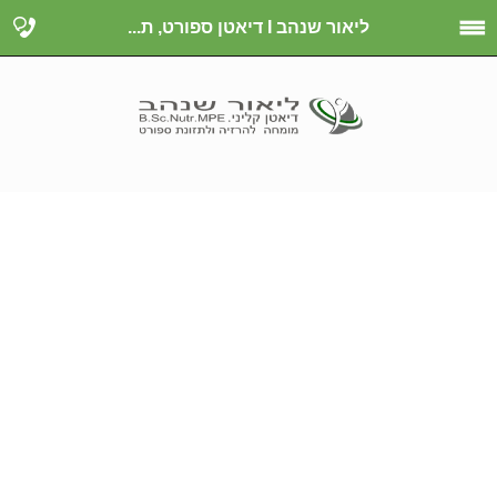
ליאור שנהב I דיאטן ספורט, ת...