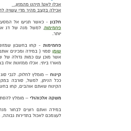
אכלו לאט! תיהנו מהמזון.
אכילה בקצב מהיר מדי עשויה לה
חלבון
- כאשר תגיעו אל המסעד
פחמימות
, למשל מנה של דג או
יותר.
פחמימות
- קחו בחשבון שמזונות
שומן
סמוי ( במידה ומכינים אותם
אשר מוכן עם כמות גדולה של שמן
מאורז ביתי. אכלו ממזונות אלו במ
קינוח
– מומלץ לחלוק. לגבי סוג 
ככל הניתן, למשל, סורבה במקו
הקינוח שאתם אוהבים, קחו בחשב
משקה אלכוהולי
– מומלץ להסתפק
במידה ואתם רוצים לבחור מנ
לעצמכם לאכול בתדירות גבוהה, ת