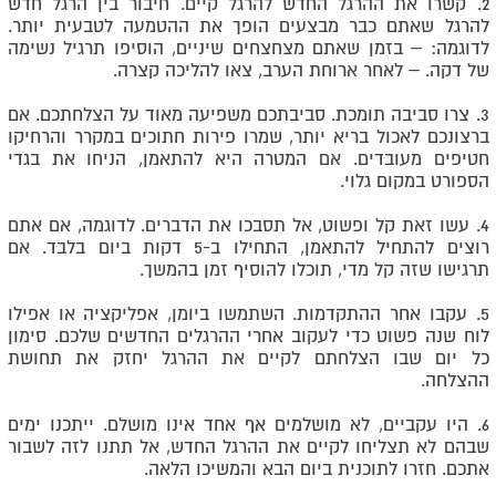
2. קשרו את ההרגל החדש להרגל קיים. חיבור בין הרגל חדש
להרגל שאתם כבר מבצעים הופך את ההטמעה לטבעית יותר.
לדוגמה: – בזמן שאתם מצחצחים שיניים, הוסיפו תרגיל נשימה
של דקה. – לאחר ארוחת הערב, צאו להליכה קצרה.
3. צרו סביבה תומכת. סביבתכם משפיעה מאוד על הצלחתכם. אם
ברצונכם לאכול בריא יותר, שמרו פירות חתוכים במקרר והרחיקו
חטיפים מעובדים. אם המטרה היא להתאמן, הניחו את בגדי
הספורט במקום גלוי.
4. עשו זאת קל ופשוט, אל תסבכו את הדברים. לדוגמה, אם אתם
רוצים להתחיל להתאמן, התחילו ב-5 דקות ביום בלבד. אם
תרגישו שזה קל מדי, תוכלו להוסיף זמן בהמשך.
5. עקבו אחר ההתקדמות. השתמשו ביומן, אפליקציה או אפילו
לוח שנה פשוט כדי לעקוב אחרי ההרגלים החדשים שלכם. סימון
כל יום שבו הצלחתם לקיים את ההרגל יחזק את תחושת
ההצלחה.
6. היו עקביים, לא מושלמים אף אחד אינו מושלם. ייתכנו ימים
שבהם לא תצליחו לקיים את ההרגל החדש, אל תתנו לזה לשבור
אתכם. חזרו לתוכנית ביום הבא והמשיכו הלאה.