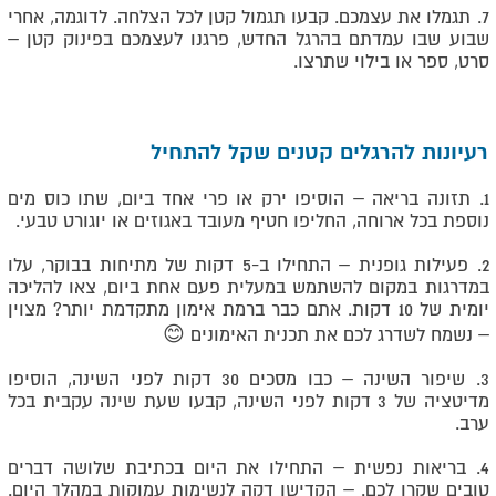
7. תגמלו את עצמכם. קבעו תגמול קטן לכל הצלחה. לדוגמה, אחרי
שבוע שבו עמדתם בהרגל החדש, פרגנו לעצמכם בפינוק קטן –
סרט, ספר או בילוי שתרצו.
רעיונות להרגלים קטנים שקל להתחיל
1. תזונה בריאה – הוסיפו ירק או פרי אחד ביום, שתו כוס מים
נוספת בכל ארוחה, החליפו חטיף מעובד באגוזים או יוגורט טבעי.
2. פעילות גופנית – התחילו ב-5 דקות של מתיחות בבוקר, עלו
במדרגות במקום להשתמש במעלית פעם אחת ביום, צאו להליכה
יומית של 10 דקות. אתם כבר ברמת אימון מתקדמת יותר? מצוין
– נשמח לשדרג לכם את תכנית האימונים 😊
3. שיפור השינה – כבו מסכים 30 דקות לפני השינה, הוסיפו
מדיטציה של 3 דקות לפני השינה, קבעו שעת שינה עקבית בכל
ערב.
4. בריאות נפשית – התחילו את היום בכתיבת שלושה דברים
טובים שקרו לכם. – הקדישו דקה לנשימות עמוקות במהלך היום.