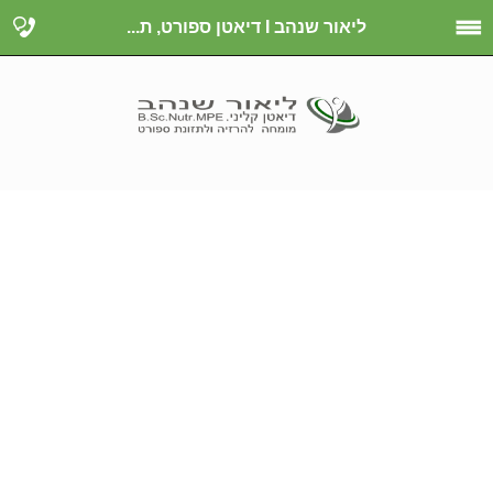
ליאור שנהב I דיאטן ספורט, ת...