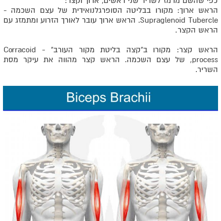
כפי שהשם מרמז לשריר שני ראשים, ארוך וקצר:
הראש ארוך: מקורו בבליטה הסופרגלנואידית של עצם השכמה -
Supraglenoid Tubercle
. הראש ארוך עובר לאורך הזרוע ומתמזג עם
הראש הקצר
.
הראש קצר: מקורו ב"קצה בליטת מקור העורב" -
Corracoid
process
, של עצם השכמה. הראש קצר מהווה את עיקר מסת
השריר.