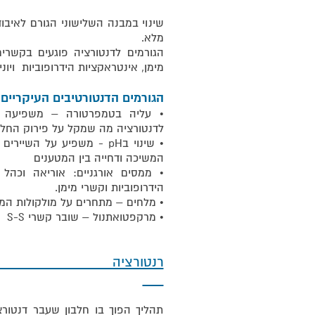
שינוי במבנה השלישוני הגורם לאיבוד
מלא.
הגורמים לדנטורציה פוגעים בקשרי
מימן, אינטראקציות הידרופוביות ויונ
הגורמים הדנטורטיבים העיקריים 
• עליה בטמפרטורה – משפיעה בע
לדנטורציה מה שמקל על פירוק החלבו
• שינוי בpH - משפיע על הש
המשיכה ודחייה בין המטענים
הידרופוביות וקשרי מימן.
• מלחים – מתחרים על מולקולות המים 
• מרקפטואתנול – שובר קשרי S-S
רנטו
תהליך הפוך בו חלבון שעבר דנטורצ