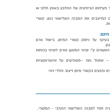
 פעילותו הביולוגית של החלבון באופן חלקי או
ם המייצבים את המבנה השלישוני כגון: קשרי
יות.
הינם:
יקר על ניתוק קשרי המימן. בישול גורם
ן.
יירים הטעונים ע"י שינוי המטען וגורם לשינוי בכוחות
• ממסים אורגניים: אוריאה וכהל – אתנול 70% –משפיעים על אינטראקציות
ופגעים בקשרי מימן וייצוב פולרי ויוני.
רציה
יה חוזר למבנה השלישוני הנטיבי - המקורי,