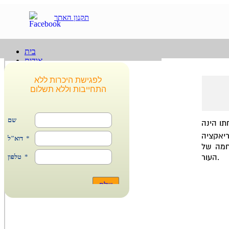
תקנון האתר
בית
אודות
ליאור שנהב
חגית ברגר
לפגישת היכרות ללא
תהליך העבודה בקליניקה
התחייבות וללא תשלום
כתבות מקצועיות
תזונה
תזונת ספורט
פעילות גופנית
התמחויות
ריאקציה
תזונה נכונה וירידה במשקל
חמה של
תזונת ספורט
העור.
טיפול ומניעת מצבים בריאותיים
השירותים שלנו
SCALER
מסלולי ייעוץ ותהליכים
בניית תכניות אימונים בהתאמה אישית
מרכז הידע
הרצאות
שירות תמיכה בצ'אט און ליין