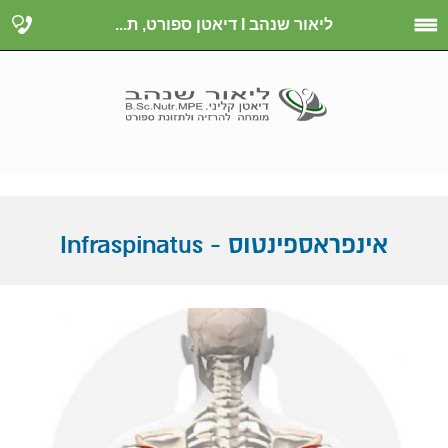
ליאור שנהב I דיאטן ספורט, ת...
אינפראספינטוס - Infraspinatus