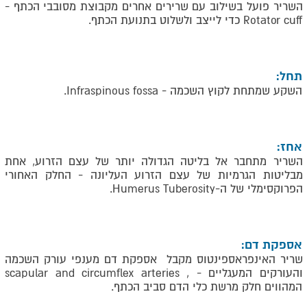
השריר פועל בשילוב עם שרירים אחרים מקבוצת מסובבי הכתף -
Rotator cuff
כדי לייצב ולשלוט בתנועת הכתף.
תחל:
השקע שמתחת לקוץ השכמה -
Infraspinous fossa
.
אחז:
השריר מתחבר אל בליטה הגדולה יותר של עצם הזרוע, אחת
מבליטות הגרמיות של עצם הזרוע העליונה - החלק האחורי
הפרוקסימלי של ה-
Humerus Tuberosity
.
אספקת דם:
שריר האינפראספינטוס מקבל אספקת דם מענפי עורק השכמה
והעורקים המעגליים - ,
scapular and circumflex arteries
המהווים חלק מרשת כלי הדם סביב הכתף.