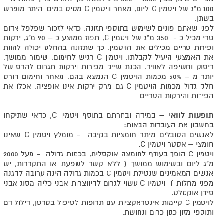
100 מ"ג של ויטמין C ליום, מאחר וויטמין C מסיס במים, היתר מופרש
בשתן.
לפני שאתם פונים לשימוש בתוספי תזונה, כדאי לזכור שפלפל אדום
טרי מכיל כ - 350 מ"ג של ויטמין C, תפוז ממוצע כ – 90 מ"ג, ירקות
ופירות טריים מכילים את הויטמין, כך שתזונה בהחלט יכולה להוות
את האמצעי היעיל לקבלתו. ויטמין C רגיש לחימום, שימור ממושך,
ריסוק וחשיפה לאוויר. הכנת שייק מפירות וירקות תגרום להרס של
יותר מ – 50% מכמות הויטמין C הנמצא בהם, מאחר וחימום הורס
חלק גדול מכמות הויטמין C גם מרק ירקות אינו אופציה, אכלו את
הפירות והירקות הטריים.
תופעות לוואי –
במידה ובחרתם בתוסף ויטמין C, כדאי שתיקחו
בחשבון את העובדות הבאות:
לאנשים הסובלים מיתר חומציות בקיבה - מומלץ ויטמין C שאינו
חומצי – אסטר ויטמין C.
ויטמין C הופך בעודף לחומצה אוקסלית, בכמות גדולה - מעל 2000
מ"ג ליום ובשימוש ממושך ( ללא קשר לשפעת או התקררות, יש
אנשים המאמינים שנטילת ויטמין C בכמות גדולה הינה ערובה להגנה
מפני מחלות ) ויטמין C עשוי לגרום להיווצרות אבני כליה מסוג אבני
סידן אוקסלט.
לויטמין C קיימות אינטראקציות עם תרופות לטיפול בסרטן, דילול דם
ותוספי מזון כגון כרום ונחושת.