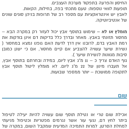
החיסון והפרעה בתפקוד מערכת העצבים.
תופעות לוואי נוספות: טעם מתכתי בפה, בחילות, הקאות.
לאבץ יש אינטראקציות עם מספר רב של תרופות בניהן סוגים שונים
של אנטיביוטיקה.
מומלץ או לא –
שימוש בתוסף אבץ יכול לעזור רק במקרה הבא –
מחסור תזונתי באבץ. מאחר ובדרך כלל בדיקות דם אינן בודקות את
רמת האבץ בדם, לרובנו אין דרך לדעת האם גופנו נמצא במחסור (
נשירת שיער עשויה להצביע אם קיים מחסור, אם כי ישנן כמובן
סיבות מגוונות לנשירת שיער ).
גוף האדם צריך כ – 11 מ"ג אבץ ליום, במידה ובחרתם בתוסף אבץ,
אל תעברו מינון של 22 מ"ג ליום. לא מומלץ ליטול תוסף אבץ
לתקופה ממושכת – יותר ממספר שבועות.
שום
אכילת שום טרי או נטילת תוסף שום עשויה להיות יעילה לטיפול
ביתר לחץ דם, נגעי עור אשר נגרמים מפטריות וכטיפול מניעתי
למחלת הסרטן. למרות התמיכה המדעית שמקבל השום, במקרה של