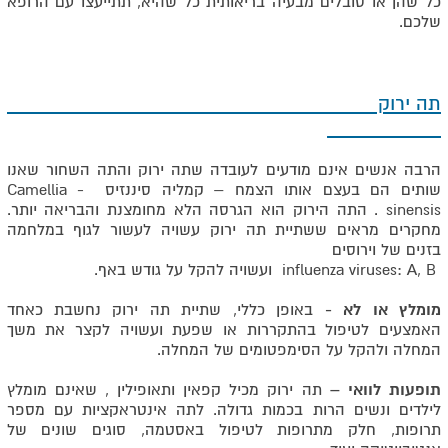
כל שהן או סובלים מבעיה בריאותית כל שהיא, תתייעצו עם הרופא
שלכם.
תה ירוק
הרבה אנשים אינם מודעים לעובדה שתה ירוק והתה השחור שאנו
שותים הם בעצם אותו הצמח – קמליה סיננזיס - Camellia
sinensis . התה הירוק הוא הגרסה הלא מחומצנת והבריאה יותר.
מחקרים מראים ששתיית תה ירוק עשויה לעשור לגוף במלחמה
בזנים של וירוסים
influenza viruses: A, B ועשויה להקל על גודש באף.
מומלץ או לא -
באופן כללי, שתיית תה ירוק נחשבת כאחד
האמצעים לטיפול בהתקררות או שפעת ועשויה לקצר את משך
המחלה ולהקל על הסימפטומים של המחלה.
תופעות לוואי –
תה ירוק מכיל קפאין ותאופילין , שאינם מומלץ
לילדים ונשים הרות בכמות גדולה. לתה אינטראקציות עם מספר
תרופות, חלק מתרופות לטיפול באסטמה, סוגים שונים של