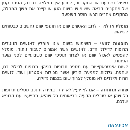
טיפול בשפעת או התקררות, למדע אין המלצה ברורה, מספר קטן
של מחקרים הראה ששימוש בשום מנע או קיצר את משך המחלה,
מחקרים אחרים הראו חוסר השפעה.
מומלץ או לא -
לרוב האנשים שום או תוספי שום נחשבים כבטוחים
לשימוש.
תופעות לוואי –
השימוש בשום אינו מומלץ לאנשים הנוטלים
תרופות לדילול הדם, לאנשים אשר אמורים לעבור ניתוח, מומלץ
להפסיק לאכול שום או לצרוך תוספי שום כשבועיים לפני מועד
הניתוח.
לשום אינטראקציות עם מספר תרופות בניהן: תרופות לדילול דם,
שחפת, גלולות למניעת היריון אשר מכילות אסטרוגן ועוד. לנשים
הרות ולילדים לא מומלץ לצרוך שום בכמות גדולה.
שורה תחתונה –
אם לא יועיל לא יזיק. במידה והנכם נוטלים תרופות
כל שהן או סובלים מבעיה בריאותית כל שהיא, תתייעצו עם הרופא
שלכם.
אכינצאה