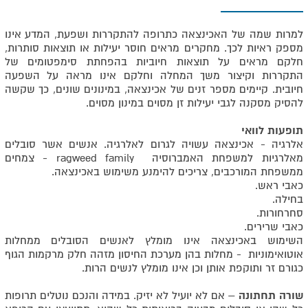
למרות שמה של האכינצאה כתרופה להתקררות ושפעת, המדע אינו
מספק ראיות לכך. מחקרים מראים חוסר יעילות או תוצאות סותרות,
חלקם מראים על תוצאות חיוביות בהפחתת סימפטומים של
התקררות וקיצור משך המחלה וחלקם אינו מראה על השפעה
חיובית. קיימים מספר זנים של אכינצאה, במינונים שונים, כך שקשה
להסיק מסקנה לגבי יעילות זן מסוים במינון מסוים.
תופעות לוואי
אלרגיה - אכינצאה עשויה לגרום לאלרגיה. אנשים אשר סובלים
מאלרגיות למשפחת האמברוסיה ragweed family - צמחים
ממשפחת המורכבים, צריכים להימנע משימוש באכינצאה.
כאבי ראש.
בחילה.
סחרחורות.
כאבי שרירים.
השימוש באכינצאה אינו מומלץ לאנשים הסובלים ממחלות
אוטואימוניות - מחלות בהן מערכת החיסון מזהה חלק מרקמות הגוף
כגורם זר ותוקפת אותן וכן אינו מומלץ לנשים הרות.
שורה תחתונה
– אם לא יועיל לא יזיק. במידה והנכם נוטלים תרופות