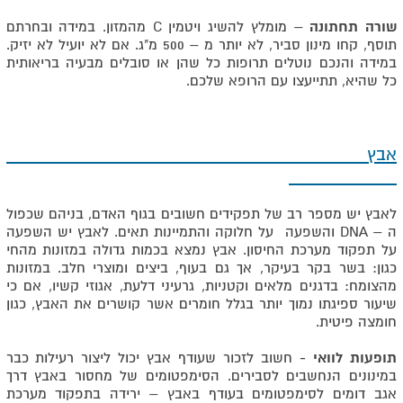
שורה תחתונה
– מומלץ להשיג ויטמין C מהמזון. במידה ובחרתם
תוסף, קחו מינון סביר, לא יותר מ – 500 מ"ג. אם לא יועיל לא יזיק.
במידה והנכם נוטלים תרופות כל שהן או סובלים מבעיה בריאותית
כל שהיא, תתייעצו עם הרופא שלכם.
אבץ
לאבץ יש מספר רב של תפקידים חשובים בגוף האדם, בניהם שכפול
ה – DNA והשפעה על חלוקה והתמיינות תאים. לאבץ יש השפעה
על תפקוד מערכת החיסון. אבץ נמצא בכמות גדולה במזונות מהחי
כגון: בשר בקר בעיקר, אך גם בעוף, ביצים ומוצרי חלב. במזונות
מהצומח: בדגנים מלאים וקטניות, גרעיני דלעת, אגוזי קשיו, אם כי
שיעור ספיגתו נמוך יותר בגלל חומרים אשר קושרים את האבץ, כגון
חומצה פיטית.
תופעות לוואי -
חשוב לזכור שעודף אבץ יכול ליצור רעילות כבר
במינונים הנחשבים לסבירים. הסימפטומים של מחסור באבץ דרך
אגב דומים לסימפטומים בעודף באבץ – ירידה בתפקוד מערכת