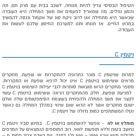
הטיפול הבסיסי צריך להיות מנוחה, לשכב בבית עם מרק חם, תה
והמון נוזלים. מה שמאריך לפעמים את משך המחלה היא העובדה
שכאשר היא מתחילה אנו לרוב ניקח סוג של אקמול וננסה להמשיך
במרוץ החיים. אז תנוחו ותנו למערכת החיסון שלכם לעשות את
העבודה.
ויטמין C
למרות שויטמין C מוכר כתרופה להתקררות או שפעת, מחקרים
מראים ששימוש בויטמין C אינו יכול לרפא שפעת או התקררות.
מספר מחקרים הראו תוצאות סותרות לגבי יעילות השימוש בויטמין C
למניעת שפעת, חלק מהמחקרים הראה ששימוש בויטמין C עשוי
לקצר את משך המחלה ולהפחית בעוצמת הסימפטומים שלה אולם
ישנם מחקרים אשר לא הראו שום שינוי במהלך המחלה גם כאשר
נטלו המשתתפים כמות גדולה של ויטמין C.
מומלץ או לא -
אפשר להשתמש בויטמין C. במינון סביר ויטמין C
נחשב בטוח וללא תופעות לוואי. רוב התוספים הנמצאים על המדפים
מכילים מינון שבין 1000 – 500 מ"ג למנה. גוף האדם צריך פחות מ –