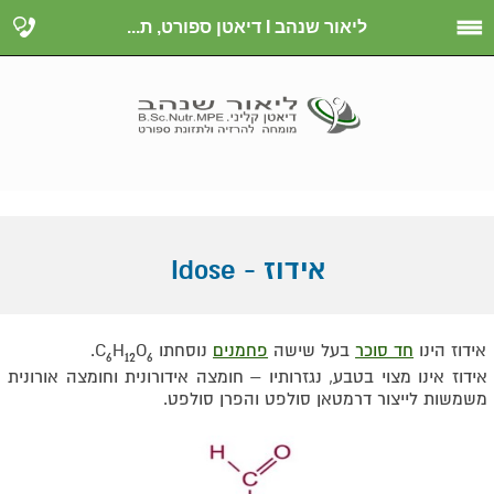
ליאור שנהב I דיאטן ספורט, ת...
אידוז - Idose
אידוז הינו
חד סוכר
בעל שישה
פחמנים
נוסחתו C
O
H
.
6
12
6
אידוז אינו מצוי בטבע, נגזרותיו – חומצה אידורונית וחומצה אורונית
משמשות לייצור דרמטאן סולפט והפרן סולפט.