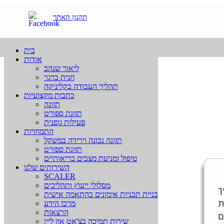
תקנון האתר
בית
אודות
ליאור שנהב
חגית ברגר
תהליך העבודה בקליניקה
כתבות מקצועיות
תזונה
תזונת ספורט
פעילות גופנית
התמחויות
תזונה נכונה וירידה במשקל
תזונת ספורט
טיפול ומניעת מצבים בריאותיים
השירותים שלנו
SCALER
מסלולי ייעוץ ותהליכים
ך
בניית תכניות אימונים בהתאמה אישית
ת
מרכז הידע
הרצאות
שירות תמיכה בצ'אט און ליין