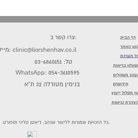
צרו קשר ב:
דף הבית
נון האתר
מייל: clinic@liorshenhav.co.il
ול מערכת
טל: 03-6860151
שאלון בריאות
WhatsApp: 054-3610595
עקב משקלים
בנימין מטודלה 32 ת"א
חידושים
וי מסלול ייעוץ
צהרת נגישות
© כל הזכויות שמורות לליאור שנהב, דיאטן קליני וספורט. קליניקה לייעוץ בתזונת ספורט והרזיה.