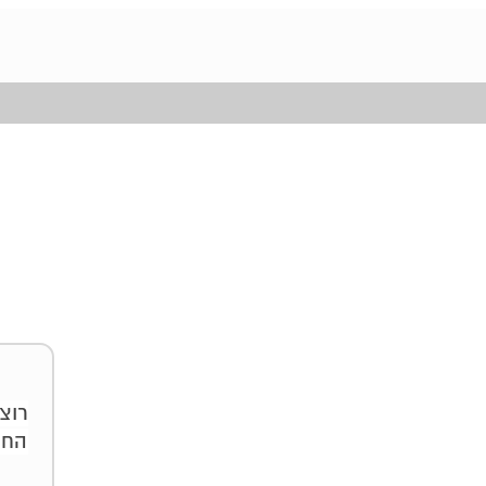
רוצ
החי